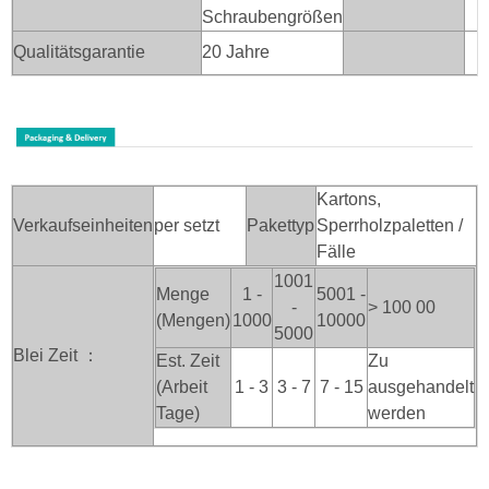
Schraubengrößen
Qualitätsgarantie
20 Jahre
Kartons,
Verkaufseinheiten
per setzt
Pakettyp
Sperrholzpaletten /
Fälle
1001
Menge
1 -
5001 -
-
> 100
00
(Mengen)
1000
10000
5000
Blei Zeit ：
Est. Zeit
Zu
(Arbeit
1 - 3
3 - 7
7 - 15
ausgehandelt
Tage)
werden