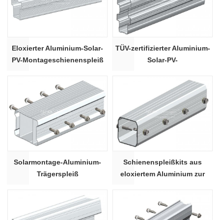
Eloxierter Aluminium-Solar-
TÜV-zertifizierter Aluminium-
PV-Montageschienenspleiß
Solar-PV-
WHC-03 #
Montageschienenverbinder
W1#
Solarmontage-Aluminium-
Schienenspleißkits aus
Trägerspleiß
eloxiertem Aluminium zur
Solarmodulmontage TRS-35B
#