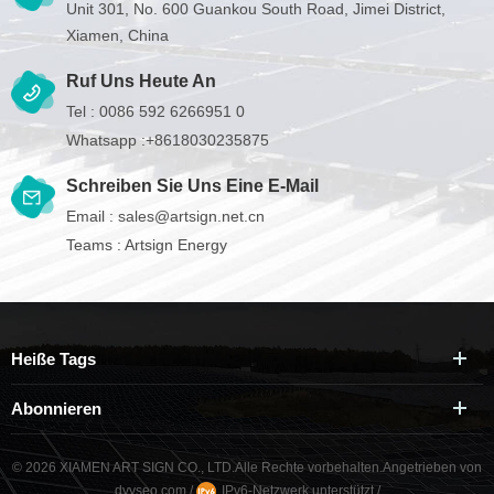
Unit 301, No. 600 Guankou South Road, Jimei District,
Xiamen, China
Ruf Uns Heute An
Tel :
0086 592 6266951 0
Whatsapp :
+8618030235875
Schreiben Sie Uns Eine E-Mail
Email :
sales@artsign.net.cn
Teams :
Artsign Energy
Heiße Tags
Abonnieren
© 2026 XIAMEN ART SIGN CO., LTD.Alle Rechte vorbehalten.
Angetrieben von
dyyseo.com
/
IPv6-Netzwerk unterstützt
/