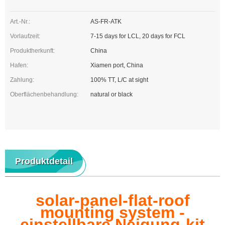
Art.-Nr.:
AS-FR-ATK
Vorlaufzeit:
7-15 days for LCL, 20 days for FCL
Produktherkunft:
China
Hafen:
Xiamen port, China
Zahlung:
100% TT, L/C at sight
Oberflächenbehandlung:
natural or black
Produktdetail
solar-panel-flat-roof
mounting system -
einstellbare Neigung-kit