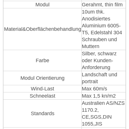
Modul
Gerahmt, thin film
10um thk.
Anodisiertes
Aluminium 6005-
Material&Oberflächenbehandlung
T5, Edelstahl 304
Schrauben und
Muttern
Silber, schwarz
Farbe
oder Kunden-
Anforderung
Landschaft und
Modul Orientierung
portrait
Wind-Last
Max 60m/s
Schneelast
Max 1,5 kn/m2
Australien AS/NZS
1170.2,
Standards
CE,SGS,DIN
1055,JIS