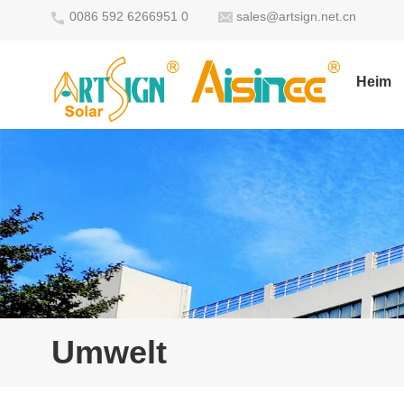
0086 592 6266951 0
sales@artsign.net.cn
Heim
Umwelt