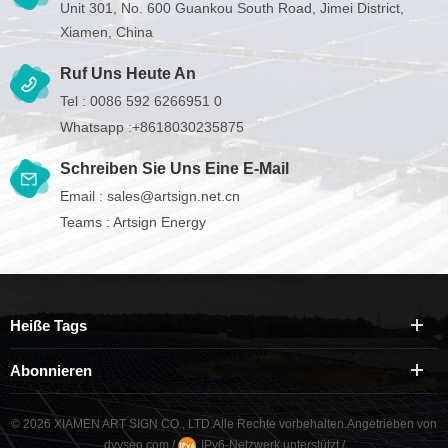
Unit 301, No. 600 Guankou South Road, Jimei District,
Xiamen, China
Ruf Uns Heute An
Tel :
0086 592 6266951 0
Whatsapp :
+8618030235875
Schreiben Sie Uns Eine E-Mail
Email :
sales@artsign.net.cn
Teams :
Artsign Energy
Heiße Tags
Abonnieren
© 2026 XIAMEN ART SIGN CO., LTD.Alle Rechte vorbehalten.
Angetrieben von
dyyseo.com
/
IPv6-Netzwerk unterstützt
/