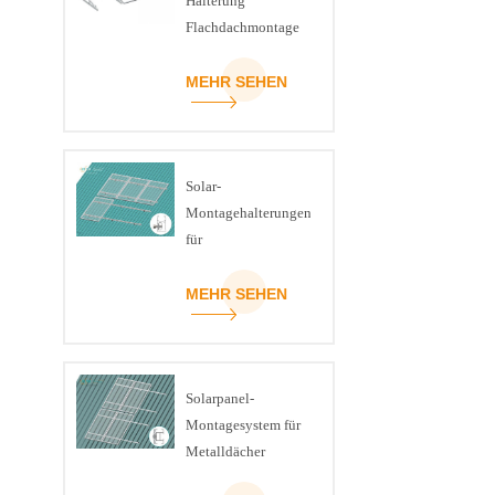
Halterung
Flachdachmontage
U-Träger Dreieck-
Kit
MEHR SEHEN
Solar-
Montagehalterungen
für
Schrägziegeldächer
MEHR SEHEN
Solarpanel-
Montagesystem für
Metalldächer