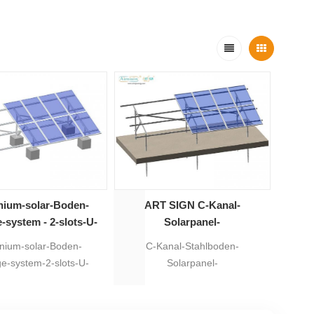
nium-solar-Boden-
ART SIGN C-Kanal-
-system - 2-slots-U-
Solarpanel-
Strahl
Montagehalterungen aus
nium-solar-Boden-
C-Kanal-Stahlboden-
Stahl für den Boden
e-system-2-slots-U-
Solarpanel-
Montage-system mehr
Montagehalterungen mit 20
er und halten hohe
Jahren Garantie, geeignet für
ast und Schneelast.
verschiedene Gelände. Die