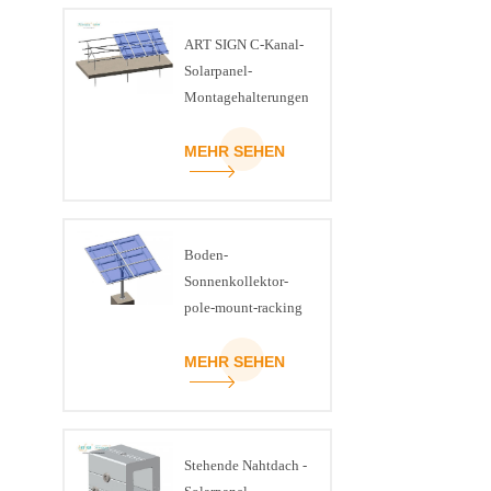
ART SIGN C-Kanal-
Solarpanel-
Montagehalterungen
aus Stahl für den
Boden
MEHR SEHEN
Boden-
Sonnenkollektor-
pole-mount-racking
MEHR SEHEN
Stehende Nahtdach -