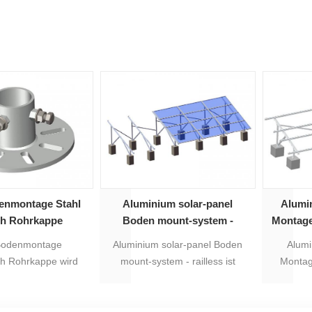
enmontage Stahl
Aluminium solar-panel
Alumi
ch Rohrkappe
Boden mount-system -
Montage
railless
Bodenmontage
Aluminium solar-panel Boden
Alumi
ch Rohrkappe wird
mount-system - railless ist
Montag
den von Stahlrohr
einfach für die installation und
Strahl-
 das Material ist
die meisten geeignet für die
stärk
Stahl Q235.
Wüste Website
Windl