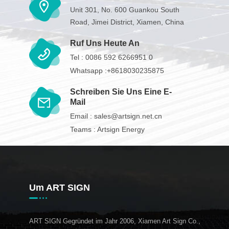
Unit 301, No. 600 Guankou South
Road, Jimei District, Xiamen, China
Ruf Uns Heute An
Tel :
0086 592 6266951 0
Whatsapp :
+8618030235875
Schreiben Sie Uns Eine E-
Mail
Email :
sales@artsign.net.cn
Teams :
Artsign Energy
Um ART SIGN
ART SIGN Gegründet im Jahr 2006, Xiamen Art Sign Co.,