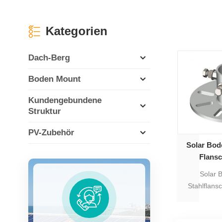
Kategorien
Dach-Berg
Boden Mount
Kundengebundene
Struktur
PV-Zubehör
Solar Bod
Flans
Solar 
Stahlflans
zum Verbin
verwendet,
HDG 