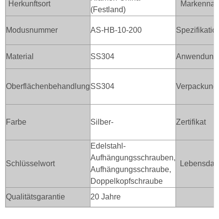
Herkunftsort
Markenna
(Festland)
Modusnummer
AS-HB-10-200
Spezifikatio
Material
SS304
Anwendung
Oberflächenbehandlung
SS304
Verpackung
Farbe
Silber-
Zertifikat
Edelstahl-
Aufhängungsschrauben,
Schlüsselwort
Lebensdau
Aufhängungsschraube,
Doppelkopfschraube
Qualitätsgarantie
20 Jahre