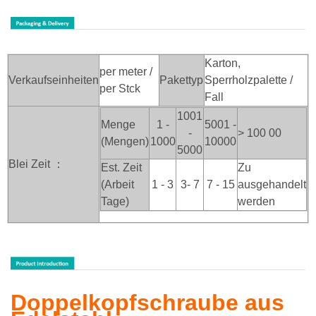
Karton,
per meter /
Verkaufseinheiten
Pakettyp
Sperrholzpalette /
per Stck
Fall
1001
Menge
1 -
5001 -
-
> 100
00
(Mengen)
1000
10000
5000
Blei Zeit ：
Est. Zeit
Zu
(Arbeit
1 - 3
3- 7
7 - 15
ausgehandelt
Tage)
werden
Doppelkopfschraube aus