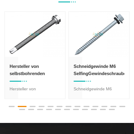
Hersteller von
Schneidgewinde M6
selbstbohrenden
SelfingGewindeschrauben
Schrauben M6.3 Größen
Hersteller von
Schneidgewinde M6
selbstbohrenden
SelfingDas
Schrauben M6.3 Größen
Gewindeschneiden von
mit hoher Qualität, ist gut
Holzschrauben ist von
verpackt und schnell
hoher Qualität, gut
Lieferung.
verpackt und schnell zu
liefern