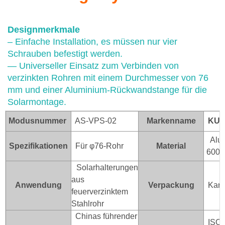
Designmerkmale
– Einfache Installation, es müssen nur vier
Schrauben befestigt werden.
— Universeller Einsatz zum Verbinden von
verzinkten Rohren mit einem Durchmesser von 76
mm und einer Aluminium-Rückwandstange für die
Solarmontage.
Modusnummer
AS-VPS-02
Markenname
KUN
Alum
Spezifikationen
Für φ76-Rohr
Material
6005
Solarhalterungen
aus
Anwendung
Verpackung
Kart
feuerverzinktem
Stahlrohr
Chinas führender
ISO /