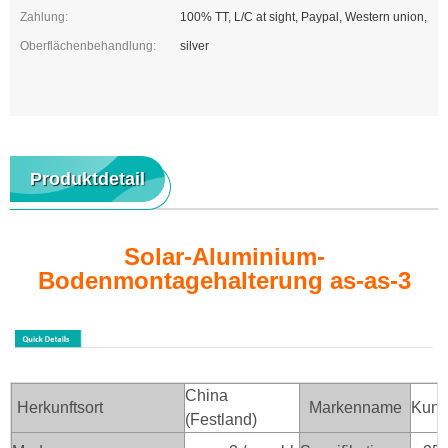
Zahlung:
100% TT, L/C at sight, Paypal, Western union,
Oberflächenbehandlung:
silver
Produktdetail
Solar-Aluminium-
Bodenmontagehalterung as-as-3
China
Herkunftsort
Markenname
Kuns
(Festland)