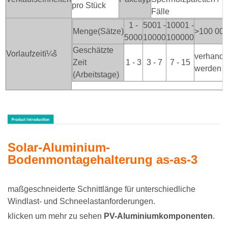
pro Stück
Fälle
1 -
5001 -
10001 -
Menge(Sätze)
>100
00
5000
10000
100000
Geschätzte
Vorlaufzeitï¼š
verhande
Zeit
1 - 3
3 - 7
7 - 15
werden
(Arbeitstage)
Solar-Aluminium-
Bodenmontagehalterung as-as-3
maßgeschneiderte Schnittlänge für unterschiedliche
Windlast- und Schneelastanforderungen.
klicken um mehr zu sehen
PV-Aluminiumkomponenten
.