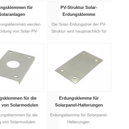
ngsklemmen für
PV-Struktur Solar-
Solaranlagen
Erdungsklemme
rdungsklemmen werden
Die Solar-Erdungsöse der PV-
 Erdung von Solar-PV-
Struktur wird hauptsächlich für
trukturen verwendet.
die Montagehalterung für
Solarmodule verwendet.
gsklemmen für die
Erdungsklemme für
 von Solarmodulen
Solarpanel-Halterungen
ungsklemmen für die
Erdungsklemme für Solarpanel-
g von Solarmodulen
Halterungen.
n hauptsächlich der