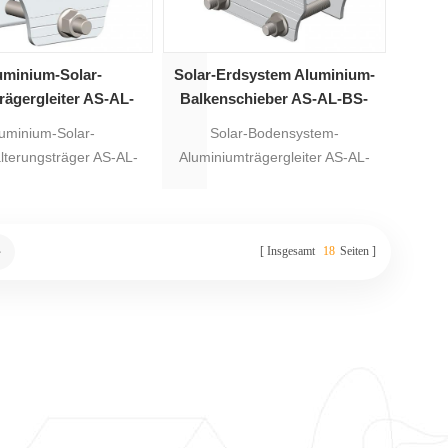
uminium-Solar-
Solar-Erdsystem Aluminium-
ägergleiter AS-AL-
Balkenschieber AS-AL-BS-
BS-4
155
uminium-Solar-
Solar-Bodensystem-
terungsträger AS-AL-
Aluminiumträgergleiter AS-AL-
 ist für Aluminium-
BS-155 ist für Aluminium-
galsysteme geeignet,
Solarregalsysteme geeignet,
0 Jahren Garantie,
mit 20 Jahren Garantie,
Insgesamt
18
Seiten
ist eloxiertes Aluminium
Material ist eloxiertes Aluminium
5-T5. Es wird als
6005-T5. Es dient als
bindung zwischen
Verbindung zwischen
strukturträger und
Solarstrukturträger und
teifung verwendet.
Aussteifung.