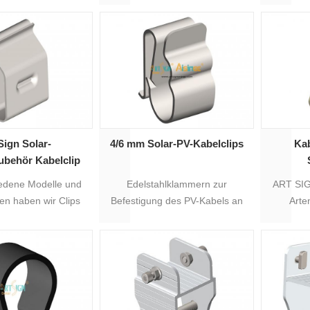
gesystemen.
sowohl für Solardachmontagen
Erdun
als auch für
Solarbodenmontagen
bereitstellen.
Sign Solar-
4/6 mm Solar-PV-Kabelclips
Ka
behör Kabelclip
AS-CL-01
iedene Modelle und
Edelstahlklammern zur
ART SIG
n haben wir Clips
Befestigung des PV-Kabels an
Arte
erschiedlichen
den Paneelen.
Drahtkle
tionen entwickelt.
mm Kabe
Kabel, 3
auf d