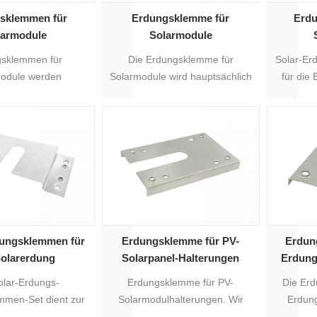
sklemmen für
Erdungsklemme für
Erdu
larmodule
Solarmodule
sklemmen für
Die Erdungsklemme für
Solar-E
odule werden
Solarmodule wird hauptsächlich
für die
h für die Solar-PV-
zur Erdung von Modulen und
Montages
ge verwendet.
Solarmontagehalterungen
verwendet.
dungsklemmen für
Erdungsklemme für PV-
Erdun
Solarerdung
Solarpanel-Halterungen
Erdung
olar-Erdungs-
Erdungsklemme für PV-
Die Erd
mmen-Set dient zur
Solarmodulhalterungen. Wir
Erdun
g von Solar-
können die Erdungsklemme
diene