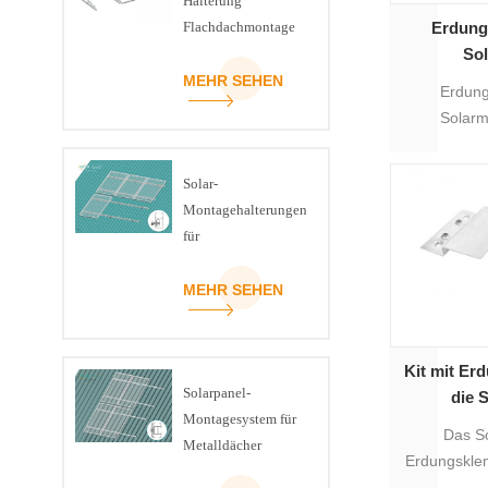
Halterung
Flachdachmontage
Erdung
U-Träger Dreieck-
So
Kit
MEHR SEHEN
Erdung
Solarm
hauptsächlic
Monta
Solar-
Montagehalterungen
für
Schrägziegeldächer
MEHR SEHEN
Kit mit Er
Solarpanel-
die 
Montagesystem für
Das S
Metalldächer
Erdungskle
Erdun