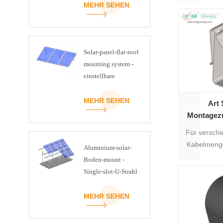
MEHR SEHEN
Monta
Solar-panel-flat-roof
mounting system -
einstellbare
Neigung-kit
MEHR SEHEN
Art 
Montagezu
#
Für versch
Kabelmenge
Aluminium-solar-
mit unt
Boden-mount -
Spezifika
Single-slot-U-Strahl
MEHR SEHEN