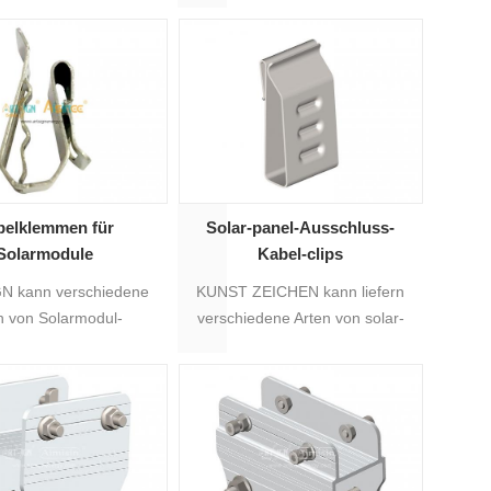
g von Dachträger-
Solarmodulen.
belklemmen für
Solar-panel-Ausschluss-
Solarmodule
Kabel-clips
N kann verschiedene
KUNST ZEICHEN kann liefern
n von Solarmodul-
verschiedene Arten von solar-
mmen liefern, für 4/6
panel-Ausschluss-Kabel-clips,
l, 1 PV-Kabel, 2 PV-
für 1 PV-Kabel, 2 PV-Kabel, 3
 PV-Kabel oder direkt
PV-Kabel oder fest an der
em Aluminiumprofil.
schiene direkt.