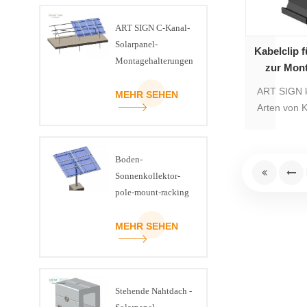
ART SIGN C-Kanal-
Solarpanel-
Kabelclip 
Montagehalterungen
zur Mont
aus Stahl für den
ART SIGN k
Boden
MEHR SEHEN
Arten von 
Ausschluss
liefern, fü
Kabel, 3 
Boden-
direkten B
Sonnenkollektor-
pole-mount-racking
MEHR SEHEN
Stehende Nahtdach -