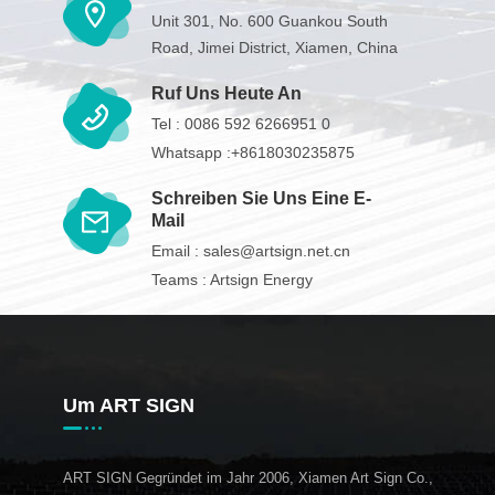
Unit 301, No. 600 Guankou South
Road, Jimei District, Xiamen, China
Ruf Uns Heute An
Tel :
0086 592 6266951 0
Whatsapp :
+8618030235875
Schreiben Sie Uns Eine E-
Mail
Email :
sales@artsign.net.cn
Teams :
Artsign Energy
Um ART SIGN
ART SIGN Gegründet im Jahr 2006, Xiamen Art Sign Co.,