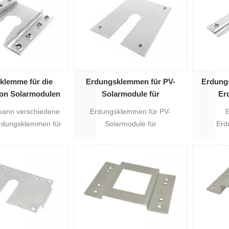
klemme für die
Erdungsklemmen für PV-
Erdungs
on Solarmodulen
Solarmodule für
Er
Solarmontagesysteme
ann verschiedene
Erdungsklemmen für PV-
Erdungsklemmen für
Solarmodule für
Erd
e von Solarmodulen
Solarmontagesysteme.
Solarmo
liefern.
Sola