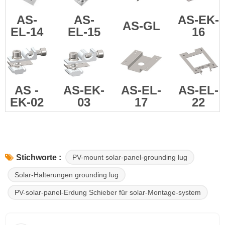
AS-
AS-
AS-EK-
AS-GL
EL-14
EL-15
16
AS
-
AS-EK-
AS-EL-
AS-EL-
EK-02
03
17
22
PV-mount solar-panel-grounding lug
Stichworte :
Solar-Halterungen grounding lug
PV-solar-panel-Erdung Schieber für solar-Montage-system