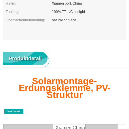
Hafen:
Xiamen port, China
Zahlung:
100% TT, L/C at sight
Oberflächenbehandlung:
natural or black
Produktdetail
Solarmontage-
Erdungsklemme, PV-
Struktur
Xiamen China