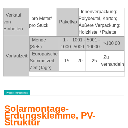
Innenverpackung:
Verkauf
pro Meter/
Polybeutel, Karton;
von
Pakettyp
pro Stück
Äußere Verpackung:
Einheiten
Holzkiste
/ Palette
Menge
1 -
1001 -
5001 -
>100
00
(Sets)
1000
5000
10000
Europäische
Vorlaufzeit:
Zu
Sommerzeit.
15
20
25
verhandeln
Zeit (Tage)
Solarmontage-
Erdungsklemme, PV-
Struktur