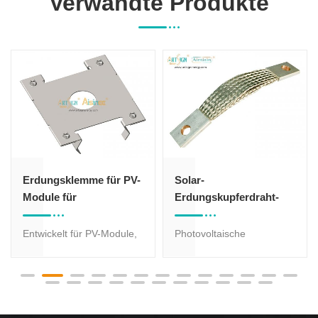
Verwandte Produkte
Erdungsklemme für PV-
Solar-
Module für
Erdungskupferdraht-
Solardachsysteme AS-
Verbindungsbrücke
EL-30 | Art Sign
Entwickelt für PV-Module,
Photovoltaische
um eine sichere und
Erdungsbrücken werden
zuverlässige
verwendet, um elektrische
Erdungsverbindung
Verbindungen zwischen
zwischen dem
überlappenden Schienen