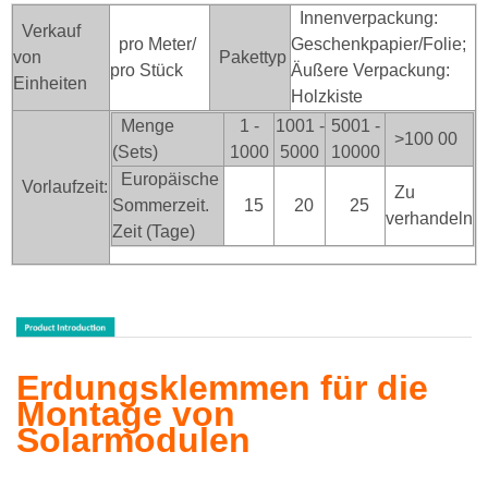
Innenverpackung:
Verkauf
pro Meter/
Geschenkpapier/Folie;
von
Pakettyp
pro Stück
Äußere Verpackung:
Einheiten
Holzkiste
Menge
1 -
1001 -
5001 -
>100
00
(Sets)
1000
5000
10000
Europäische
Vorlaufzeit:
Zu
Sommerzeit.
15
20
25
verhandeln
Zeit (Tage)
Erdungsklemmen für die
Montage von
Solarmodulen