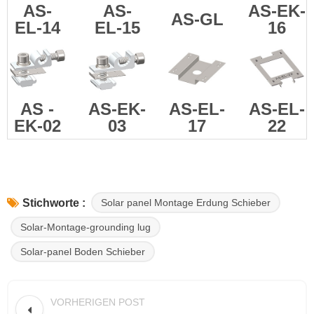
AS-
AS-
AS-EK-
AS-GL
EL-14
EL-15
16
AS
-
AS-EK-
AS-EL-
AS-EL-
EK-02
03
17
22
Solar panel Montage Erdung Schieber
Stichworte :
Solar-Montage-grounding lug
Solar-panel Boden Schieber
VORHERIGEN POST