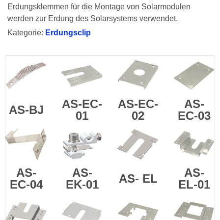
Erdungsklemmen für die Montage von Solarmodulen
werden zur Erdung des Solarsystems verwendet.
Kategorie:
Erdungsclip
AS-EC-
AS-EC-
AS-
AS-BJ
01
02
EC-03
AS-
AS-
AS-
AS-
EL
EC-04
EK-01
EL-01