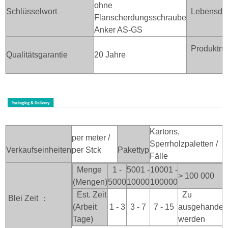
ohne
Schlüsselwort
Lebensda
Flanscherdungsschraube
Anker AS-GS
Produktn
Qualitätsgarantie
20 Jahre
Kartons,
per meter /
Sperrholzpaletten /
Verkaufseinheiten
per Stck
Pakettyp
Fälle
Menge
1 -
5001 -
10001 -
> 100
000
(Mengen)
5000
10000
100000
Est. Zeit
Zu
Blei Zeit ：
(Arbeit
1 - 3
3 - 7
7 - 15
ausgehandelt
Tage)
werden