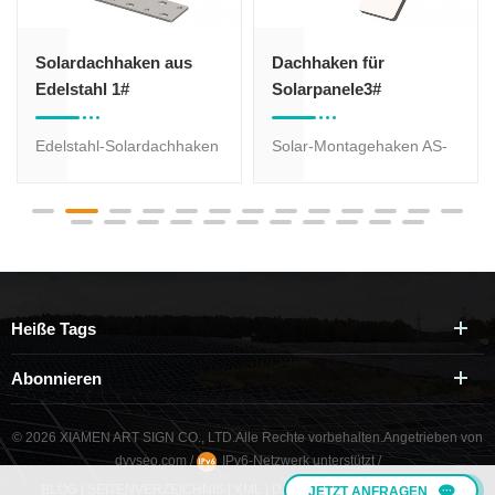
Solardachhaken aus
Dachhaken für
Edelstahl 1#
Solarpanele3#
Edelstahl-Solardachhaken
Solar-Montagehaken AS-
1# für die Solarmontage
RH-03, verschiedene
auf Ziegeldächern,
Dachhaken-Designs zur
verschiedene Designs von
Auswahl. Haken aus
Dachhaken für Ihre
Edelstahl SUS304,
Optionen. Haken aus
hochkorrosionsbeständige
Edelstahl SUS304,
Oberflächenbehandlung.
Heiße Tags
hochkorrosionsbeständige
Oberflächenbehandlung.
Abonnieren
© 2026 XIAMEN ART SIGN CO., LTD.Alle Rechte vorbehalten.
Angetrieben von
dyyseo.com
/
IPv6-Netzwerk unterstützt
/
BLOG
|
SEITENVERZEICHNIS
|
XML
|
DATENSCHUTZERKLÄRUNG
JETZT ANFRAGEN