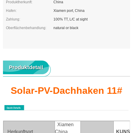
Produktherkunft:
China
Hafen:
Xiamen port, China
Zahlung:
100% TT, L/C at sight
Oberflächenbehandlung:
natural or black
Produktdetail
Solar-PV-Dachhaken 11#
Xiamen
Herkunftsort
China
KUNST