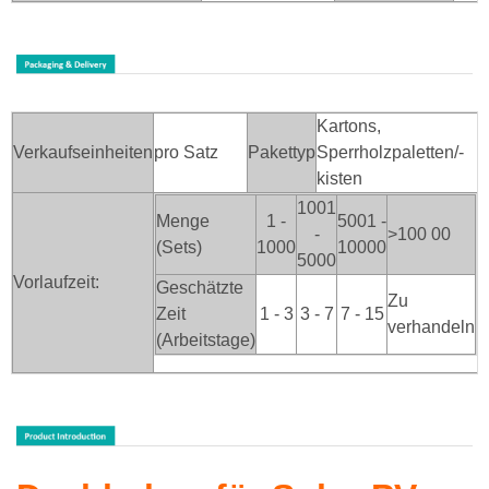
Kartons,
Verkaufseinheiten
pro Satz
Pakettyp
Sperrholzpaletten/-
kisten
1001
Menge
1 -
5001 -
-
>100
00
(Sets)
1000
10000
5000
Vorlaufzeit:
Geschätzte
Zu
Zeit
1 - 3
3 - 7
7 - 15
verhandeln
(Arbeitstage)