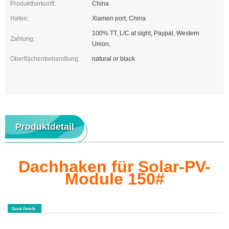
Produktherkunft:
China
Hafen:
Xiamen port, China
100% TT, L/C at sight, Paypal, Western
Zahlung:
Union,
Oberflächenbehandlung:
natural or black
Produktdetail
Dachhaken für Solar-PV-
Module 150#