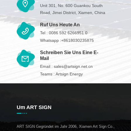
Unit 301, No. 600 Guankou South
Road, Jimei District, Xiamen, China
Ruf Uns Heute An
Tel :
0086 592 6266951 0
Whatsapp :
+8618030235875
Schreiben Sie Uns Eine E-
Mail
Email :
sales@artsign.net.cn
Teams :
Artsign Energy
Um ART SIGN
ART SIGN Gegründet im Jahr 2006, Xiamen Art Sign Co.,