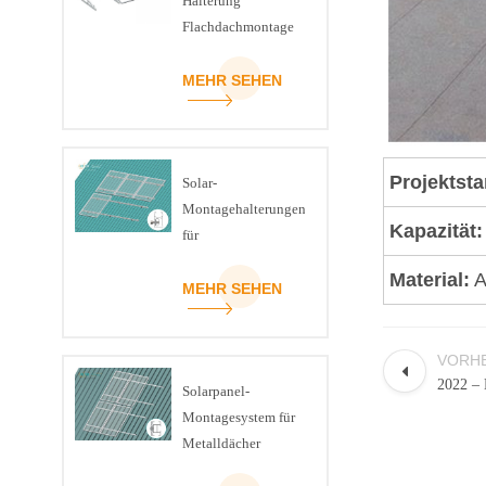
Halterung
Flachdachmontage
U-Träger Dreieck-
Kit
MEHR SEHEN
Projektsta
Solar-
Montagehalterungen
Kapazität:
für
Schrägziegeldächer
Material:
A
MEHR SEHEN
VORHE
2022 – 
Solarpanel-
Montagesystem für
Metalldächer