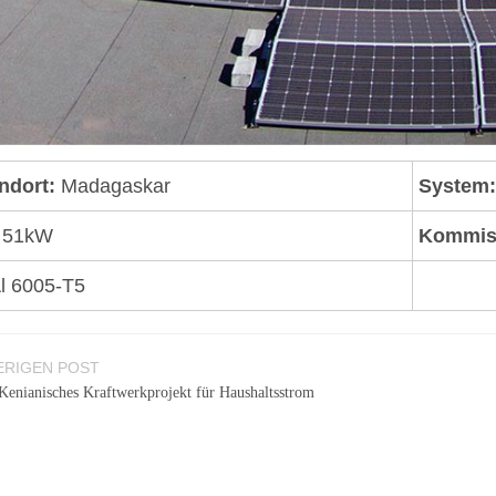
ndort:
Madagaskar
System:
51
kW
Kommis
l 6005-T5
RIGEN POST
Kenianisches Kraftwerkprojekt für Haushaltsstrom