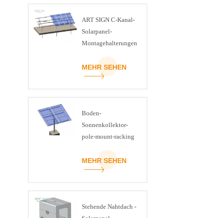
ART SIGN C-Kanal-
Solarpanel-
Montagehalterungen
aus Stahl für den
Boden
MEHR SEHEN
Boden-
Sonnenkollektor-
pole-mount-racking
MEHR SEHEN
Stehende Nahtdach -