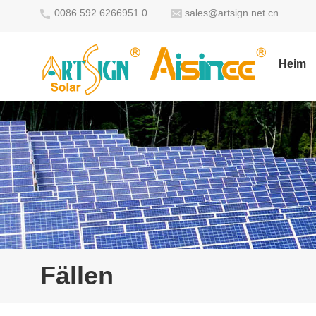
0086 592 6266951 0
sales@artsign.net.cn
Heim
Fällen