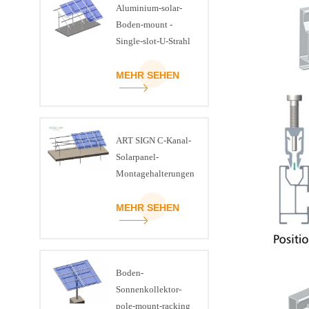
Aluminium-solar-
Boden-mount -
Single-slot-U-Strahl
MEHR SEHEN
ART SIGN C-Kanal-
Solarpanel-
Montagehalterungen
aus Stahl für den
Boden
MEHR SEHEN
Boden-
Sonnenkollektor-
pole-mount-racking