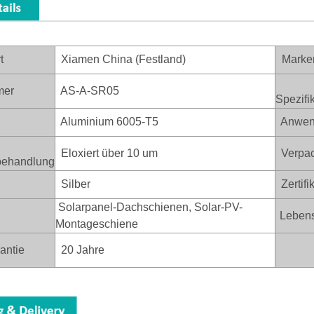
t
Xiamen China (Festland)
Marke
er
AS-A-SR05
Spezifi
Aluminium 6005-T5
Anwen
Eloxiert über 10 um
Verpa
behandlung
Silber
Zertifi
Solarpanel-Dachschienen, Solar-PV-
Lebens
Montageschiene
antie
20 Jahre