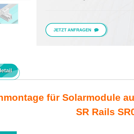
JETZT ANFRAGEN
etail
hmontage für Solarmodule au
SR Rails SR