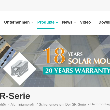
Unternehmen
Produkte
News
Video
Down
R-Serie
/
/
/
Dachmontage
ehör
Aluminiumprofil
Schienensystem Der SR-Serie