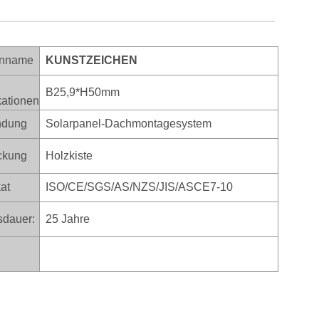
nname
KUNSTZEICHEN
B25,9*H50mm
kationen
dung
Solarpanel-Dachmontagesystem
ckung
Holzkiste
kat
ISO/CE/SGS/AS/NZS/JIS/ASCE7-10
dauer:
25 Jahre