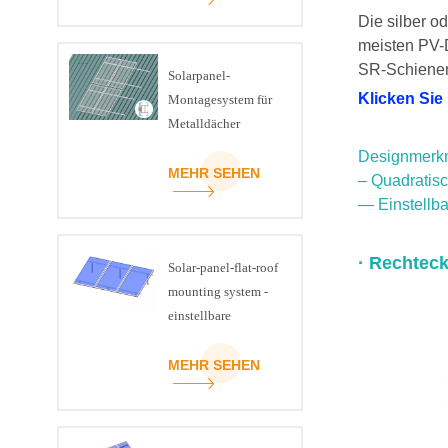
Die silber o
meisten PV-
SR-Schienen 
Solarpanel-
Klicken Sie
Montagesystem für
Metalldächer
Designmerk
MEHR SEHEN
– Quadratisch
— Einstellba
· Rechteck
Solar-panel-flat-roof
mounting system -
einstellbare
Neigung-kit
MEHR SEHEN