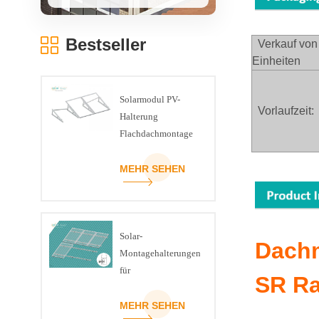
Bestseller
Verkauf von
Einheiten
Solarmodul PV-
Vorlaufzeit:
Halterung
Flachdachmontage
U-Träger Dreieck-
Kit
MEHR SEHEN
Solar-
Dachm
Montagehalterungen
für
SR Ra
Schrägziegeldächer
MEHR SEHEN