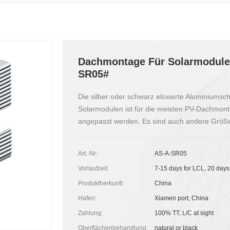
Dachmontage Für Solarmodule 
SR05#
Die silber oder schwarz eloxierte Aluminiums
Solarmodulen ist für die meisten PV-Dachmont
angepasst werden. Es sind auch andere Größe
Art.-Nr.:
AS-A-SR05
Vorlaufzeit:
7-15 days for LCL, 20 days
Produktherkunft:
China
Hafen:
Xiamen port, China
Zahlung:
100% TT, L/C at sight
Oberflächenbehandlung:
natural or black