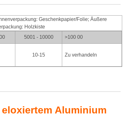
nnenverpackung: Geschenkpapier/Folie; Äußere
erpackung: Holzkiste
000
5001 - 10000
>100
00
10-15
Zu verhandeln
 eloxiertem Aluminium