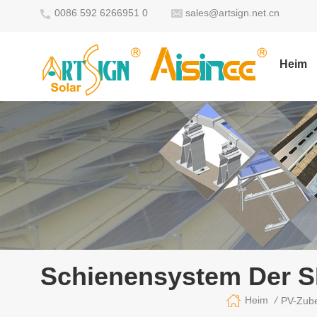
0086 592 6266951 0
sales@artsign.net.cn
Heim
Schienensystem Der S
/
Heim
PV-Zub